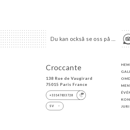
Du kan också se oss på …
HEM
Croccante
GAL
138 Rue de Vaugirard
OM
75015 Paris France
MEN
ÉVÉ
+33147833728
KON
JUR
SV