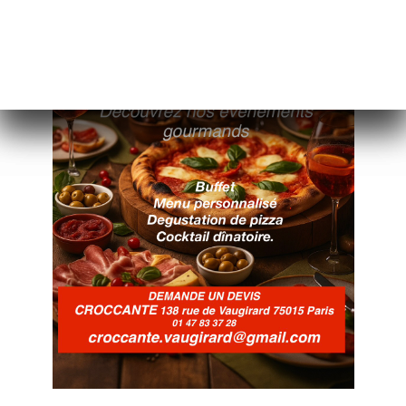
页
订
库