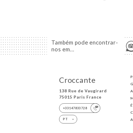
Também pode encontrar-
nos em…
P
Croccante
G
138 Rue de Vaugirard
75015 Paris France
+33147833728
A
PT