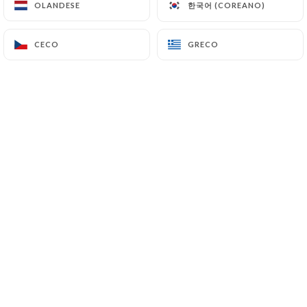
한국어 (COREANO)
한국어 (COREANO)
OLANDESE
OLANDESE
CECO
CECO
GRECO
GRECO