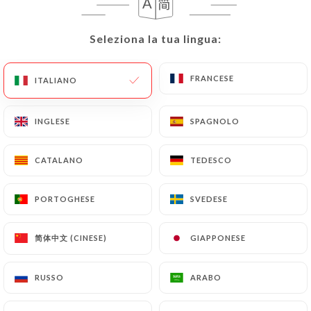
Seleziona la tua lingua:
Seleziona la tua lingua:
FRANCESE
FRANCESE
ITALIANO
ITALIANO
INGLESE
INGLESE
SPAGNOLO
SPAGNOLO
CATALANO
CATALANO
TEDESCO
TEDESCO
PORTOGHESE
PORTOGHESE
SVEDESE
SVEDESE
简体中文 (CINESE)
简体中文 (CINESE)
GIAPPONESE
GIAPPONESE
RUSSO
RUSSO
ARABO
ARABO