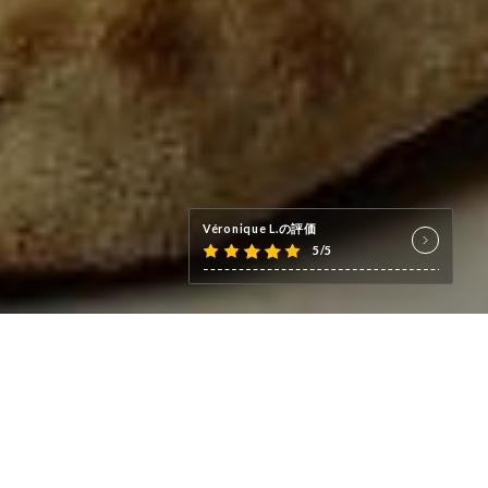
Véronique L.の評価
5/5
ens faits maison ?
e ambiance authentique.