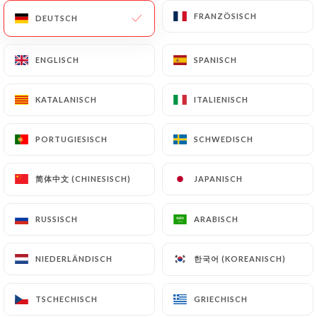
FRANZÖSISCH
FRANZÖSISCH
DEUTSCH
DEUTSCH
ENGLISCH
ENGLISCH
SPANISCH
SPANISCH
KATALANISCH
KATALANISCH
ITALIENISCH
ITALIENISCH
8.00€
PORTUGIESISCH
PORTUGIESISCH
SCHWEDISCH
SCHWEDISCH
7.00€
简体中文 (CHINESISCH)
简体中文 (CHINESISCH)
JAPANISCH
JAPANISCH
8.00€
RUSSISCH
RUSSISCH
ARABISCH
ARABISCH
8.00€
한국어 (KOREANISCH)
한국어 (KOREANISCH)
NIEDERLÄNDISCH
NIEDERLÄNDISCH
8.00€
TSCHECHISCH
TSCHECHISCH
GRIECHISCH
GRIECHISCH
8.00€