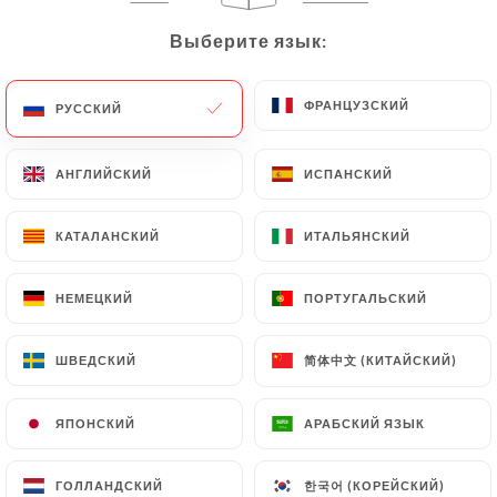
Выберите язык:
Выберите язык:
RU
МЕНЮ
ФРАНЦУЗСКИЙ
ФРАНЦУЗСКИЙ
РУССКИЙ
РУССКИЙ
АНГЛИЙСКИЙ
АНГЛИЙСКИЙ
ИСПАНСКИЙ
ИСПАНСКИЙ
/
ГЛАВНАЯ СТРАНИЦА
СВЯЗАТЬСЯ С НАМИ
Связаться С Нами
КАТАЛАНСКИЙ
КАТАЛАНСКИЙ
ИТАЛЬЯНСКИЙ
ИТАЛЬЯНСКИЙ
НЕМЕЦКИЙ
НЕМЕЦКИЙ
ПОРТУГАЛЬСКИЙ
ПОРТУГАЛЬСКИЙ
简体中文 (КИТАЙСКИЙ)
简体中文 (КИТАЙСКИЙ)
ШВЕДСКИЙ
ШВЕДСКИЙ
ЯПОНСКИЙ
ЯПОНСКИЙ
АРАБСКИЙ ЯЗЫК
АРАБСКИЙ ЯЗЫК
Croccante
한국어 (КОРЕЙСКИЙ)
한국어 (КОРЕЙСКИЙ)
ГОЛЛАНДСКИЙ
ГОЛЛАНДСКИЙ