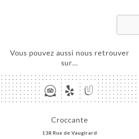
UEIL
RVER
ERIE
IS
RTE
Vous pouvez aussi nous retrouver
EMENT
sur…
TACT
Croccante
138 Rue de Vaugirard